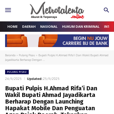
HOME
DAERAH
NASIONAL
HUKUM DAN KRIMINAL
INTE
Beranda
Pulang Pisau
Bupati Pulpis H.Ahmad Rifa'i Dan Wakil Bupati Ahmad
Jayadikarta Berharap Dengan ...
PULANG PISAU
24/11/2025
Updated:
25/11/2025
Bupati Pulpis H.Ahmad Rifa’i Dan
Wakil Bupati Ahmad Jayadikarta
Berharap Dengan Launching
Hapakat Mobile Dan Penguatan