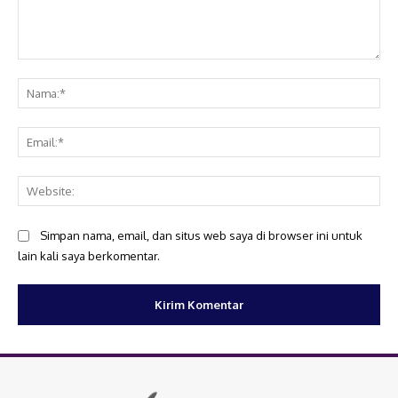
Komentar:
Na
Ema
Web
Simpan nama, email, dan situs web saya di browser ini untuk
lain kali saya berkomentar.