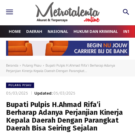
HOME
DAERAH
NASIONAL
HUKUM DAN KRIMINAL
INTE
Beranda
Pulang Pisau
Bupati Pulpis H.Ahmad Rifa’i Berharap Adanya
Perjanjian Kinerja Kepala Daerah Dengan Parangkat...
PULANG PISAU
05/03/2025
Updated:
05/03/2025
Bupati Pulpis H.Ahmad Rifa’i
Berharap Adanya Perjanjian Kinerja
Kepala Daerah Dengan Parangkat
Daerah Bisa Seiring Sejalan