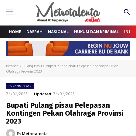
HOME
DAERAH
NASIONAL
HUKUM DAN KRIMINAL
INTE
Beranda
Pulang Pisau
Bupati Pulang pisau Pelepasan Kontingen Pekan
Olahraga Provinsi 2023
PULANG PISAU
25/07/2023
Updated:
25/07/2023
Bupati Pulang pisau Pelepasan
Kontingen Pekan Olahraga Provinsi
2023
By
Metrotalenta