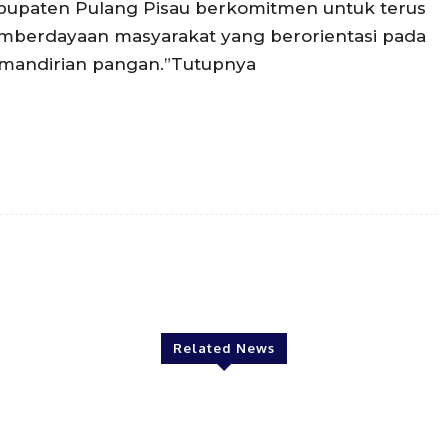
bupaten Pulang Pisau berkomitmen untuk terus
erdayaan masyarakat yang berorientasi pada
emandirian pangan.”Tutupnya
Twitter
Pinterest
WhatsApp
Related News