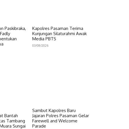
on Paskibraka,
Kapolres Pasaman Terima
Fadly
Kunjungan Silaturahmi Awak
bentukan
Media PBTS
wa
03/08/2026
Sambut Kapolres Baru
at Bantah
Jajaran Polres Pasaman Gelar
vitas Tambang
Farewell and Welcome
 Muara Sungai
Parade