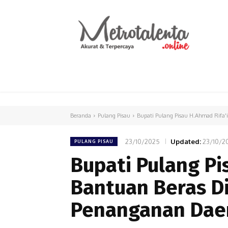
HOME
PARLEMEN
INTERNASIONAL
Beranda
Pulang Pisau
Bupati Pulang Pisau H.Ahmad Rifa'i
23/10/2025
Updated:
23/10/2
PULANG PISAU
Bupati Pulang Pi
Bantuan Beras Di
Penanganan Dae