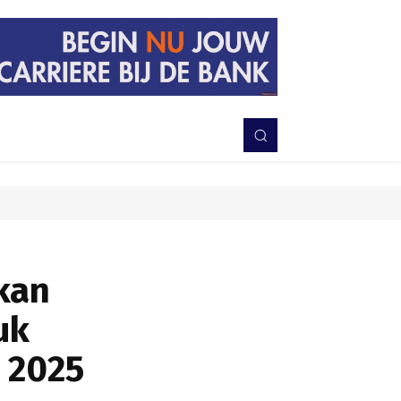
PERISTIWA
BERITA
DAERAH
TNI-POLRI
MORE
kan
uk
 2025