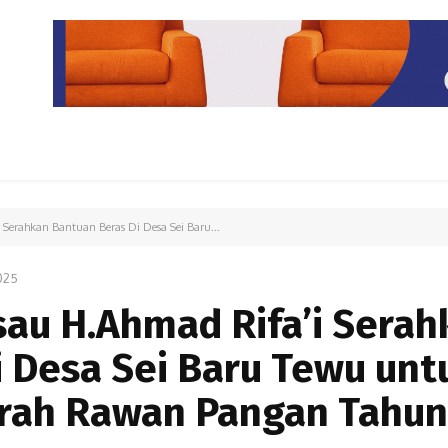
PARIWISATA
LIPUTAN KHUSUS
PARIWARA
OPINI
 Serahkan Bantuan Beras Di Desa Sei Baru...
025
sau H.Ahmad Rifa’i Serah
 Desa Sei Baru Tewu unt
rah Rawan Pangan Tahun