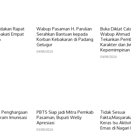
dakan Rapat
Wabup Pasaman H. Parulian
Buka Diklat Cal
pakati Empat
Serahkan Bantuan kepada
Wabup Ahmad 
6
Korban Kebakaran di Padang
Tekankan Pem
Gelugur
Karakter dan Ji
Kepemimpinan
04/08/2026
04/08/2026
h Penghargaan
PBTS Siap jadi Mitra Pemkab
Tidak Sesuai
ram Imunisasi
Pasaman, Bupati Welly
Fakta,Masyarak
Apresiasi
Keras Isu Akti
Emas di Nagari
03/08/2026