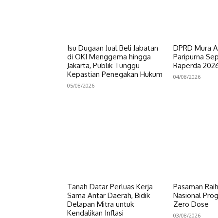
Isu Dugaan Jual Beli Jabatan
DPRD Mura A
di OKI Menggema hingga
Paripurna Se
Jakarta, Publik Tunggu
Raperda 202
Kepastian Penegakan Hukum
04/08/2026
05/08/2026
Tanah Datar Perluas Kerja
Pasaman Rai
Sama Antar Daerah, Bidik
Nasional Prog
Delapan Mitra untuk
Zero Dose
Kendalikan Inflasi
03/08/2026