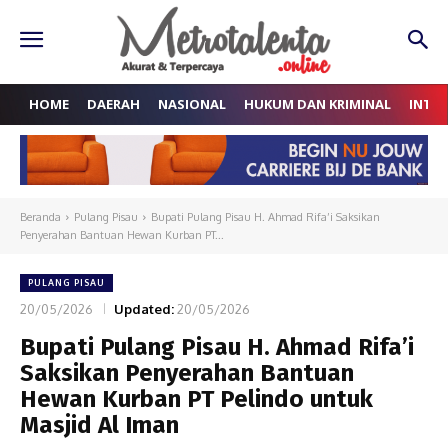
HOME
DAERAH
NASIONAL
HUKUM DAN KRIMINAL
INTE
Beranda
Pulang Pisau
Bupati Pulang Pisau H. Ahmad Rifa’i Saksikan
Penyerahan Bantuan Hewan Kurban PT...
PULANG PISAU
20/05/2026
Updated:
20/05/2026
Bupati Pulang Pisau H. Ahmad Rifa’i
Saksikan Penyerahan Bantuan
Hewan Kurban PT Pelindo untuk
Masjid Al Iman