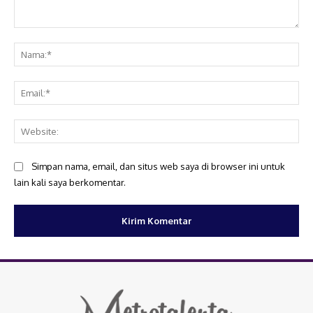
Komentar:
Na
Ema
Web
Simpan nama, email, dan situs web saya di browser ini untuk
lain kali saya berkomentar.