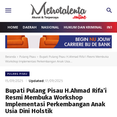
HOME
DAERAH
NASIONAL
HUKUM DAN KRIMINAL
INTE
Beranda
Pulang Pisau
Bupati Pulang Pisau H.Ahmad Rifa'i Resmi Membuka
Workshop Implementasi Perkembangan Anak Usia...
PULANG PISAU
15/09/2025
Updated:
17/09/2025
Bupati Pulang Pisau H.Ahmad Rifa’i
Resmi Membuka Workshop
Implementasi Perkembangan Anak
Usia Dini Holstik