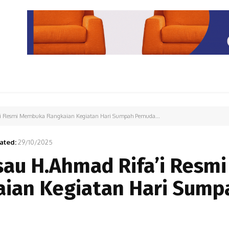
PARIWISATA
LIPUTAN KHUSUS
PARIWARA
OPINI
'i Resmi Membuka Rangkaian Kegiatan Hari Sumpah Pemuda...
ated:
29/10/2025
sau H.Ahmad Rifa’i Resmi
ian Kegiatan Hari Sump