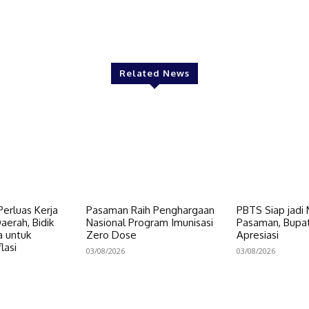
Twitter
Pinterest
WhatsApp
Related News
erluas Kerja
Pasaman Raih Penghargaan
PBTS Siap jadi
erah, Bidik
Nasional Program Imunisasi
Pasaman, Bupat
a untuk
Zero Dose
Apresiasi
lasi
03/08/2026
03/08/2026