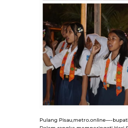
Pulang Pisau,metro.online—-bupat
Dalam rangka memperingati Hari 