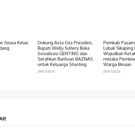
n Siswa Kelas
Dukung Asta Cita Presiden,
Pemkab Pasama
dang
Bupati Welly Suhery Buka
Lubuk Sikaping 
Sosialisasi GENTING dan
Wujudkan Keta
Serahkan Bantuan BAZNAS
melalui Pembe
untuk Keluarga Stunting
Warga Binaan
29/07/2026
28/07/2026
AR