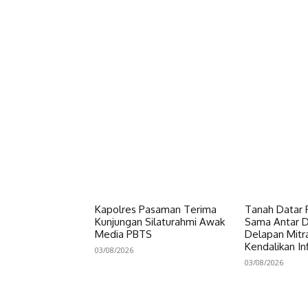
Facebook
Bagikan
Kapolres Pasaman Terima
Tanah Datar P
Kunjungan Silaturahmi Awak
Sama Antar Da
Media PBTS
Delapan Mitr
Kendalikan Inf
03/08/2026
03/08/2026