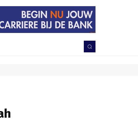
PERISTIWA
BERITA
DAERAH
TNI-POLRI
MORE
ah