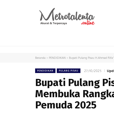
HOME
PARLEMEN
INTERNASIONAL
Beranda
PENDIDIKAN
Bupati Pulang Pisau H.Ahmad Rifa
27/10/2025
Upd
PENDIDIKAN
PULANG PISAU
Bupati Pulang Pi
Membuka Rangka
Pemuda 2025