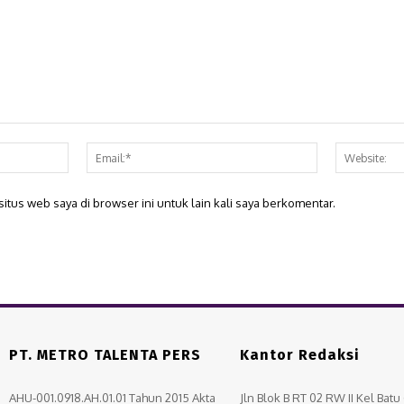
Nama:*
Email:*
itus web saya di browser ini untuk lain kali saya berkomentar.
PT. METRO TALENTA PERS
Kantor Redaksi
AHU-001.0918.AH.01.01 Tahun 2015 Akta
Jln Blok B RT 02 RW II Kel Bat