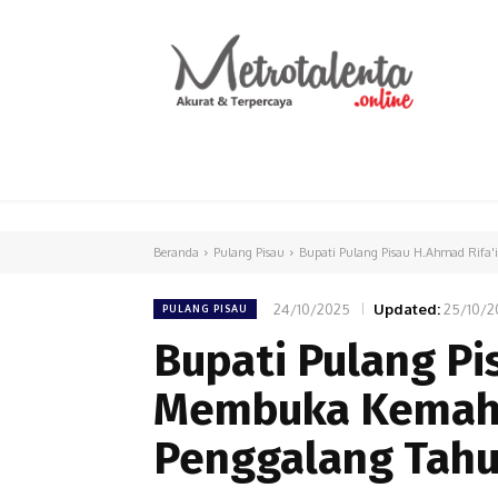
HOME
PARLEMEN
INTERNASIONAL
Beranda
Pulang Pisau
Bupati Pulang Pisau H.Ahmad Rifa
24/10/2025
Updated:
25/10/2
PULANG PISAU
Bupati Pulang Pi
Membuka Kemah 
Penggalang Tahu