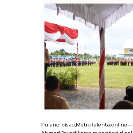
Pulang pisau,Metrotalenta.online—-
Ahmad Jayadikarta menghadiri se