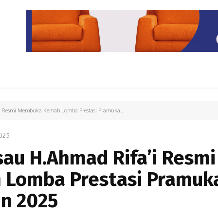
PARIWISATA
LIPUTAN KHUSUS
PARIWARA
OPINI
'i Resmi Membuka Kemah Lomba Prestasi Pramuka...
025
sau H.Ahmad Rifa’i Resmi
Lomba Prestasi Pramuk
n 2025