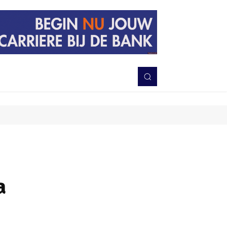
PERISTIWA
BERITA
DAERAH
TNI-POLRI
MORE
a