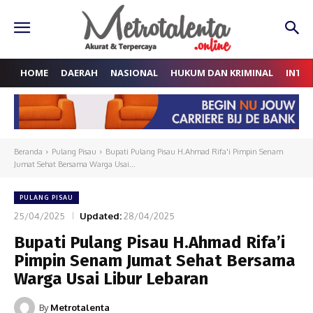
HOME
DAERAH
NASIONAL
HUKUM DAN KRIMINAL
INTE
Beranda
Pulang Pisau
Bupati Pulang Pisau H.Ahmad Rifa'i Pimpin Senam
Jumat Sehat Bersama Warga Usai...
PULANG PISAU
25/04/2025
Updated:
28/04/2025
Bupati Pulang Pisau H.Ahmad Rifa’i
Pimpin Senam Jumat Sehat Bersama
Warga Usai Libur Lebaran
By
Metrotalenta