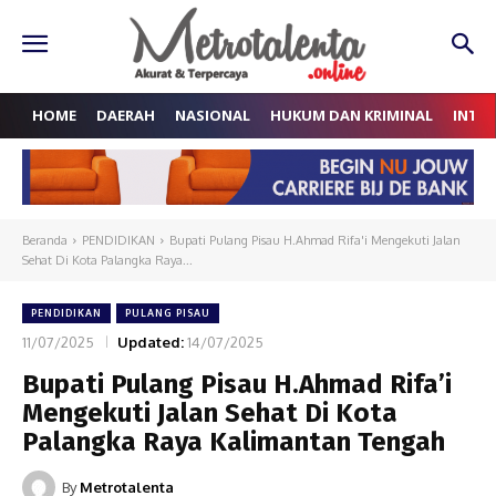
HOME
DAERAH
NASIONAL
HUKUM DAN KRIMINAL
INTE
Beranda
PENDIDIKAN
Bupati Pulang Pisau H.Ahmad Rifa'i Mengekuti Jalan
Sehat Di Kota Palangka Raya...
PENDIDIKAN
PULANG PISAU
11/07/2025
Updated:
14/07/2025
Bupati Pulang Pisau H.Ahmad Rifa’i
Mengekuti Jalan Sehat Di Kota
Palangka Raya Kalimantan Tengah
By
Metrotalenta