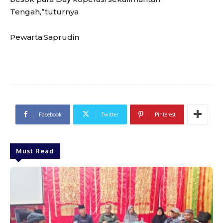
Tengah,”tuturnya
Pewarta:Saprudin
Facebook
Twitter
Pinterest
Must Read