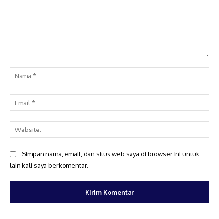
Komentar:
Na
Ema
Web
Simpan nama, email, dan situs web saya di browser ini untuk
lain kali saya berkomentar.