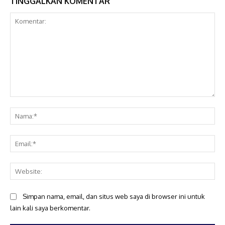
TINGGALKAN KOMENTAR
Komentar:
Na
Ema
Web
Simpan nama, email, dan situs web saya di browser ini untuk
lain kali saya berkomentar.