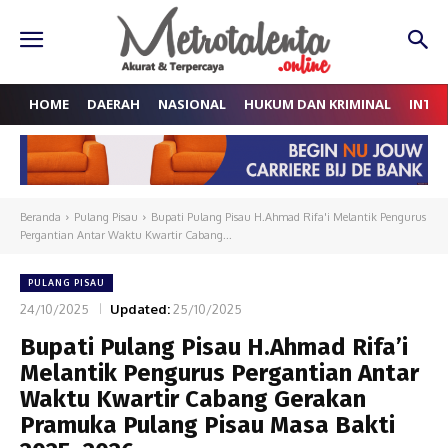
HOME
DAERAH
NASIONAL
HUKUM DAN KRIMINAL
INTE
Beranda
Pulang Pisau
Bupati Pulang Pisau H.Ahmad Rifa'i Melantik Pengurus
Pergantian Antar Waktu Kwartir Cabang...
PULANG PISAU
24/10/2025
Updated:
25/10/2025
Bupati Pulang Pisau H.Ahmad Rifa’i
Melantik Pengurus Pergantian Antar
Waktu Kwartir Cabang Gerakan
Pramuka Pulang Pisau Masa Bakti