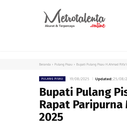
HOME
PARLEMEN
INTERNASIONAL
Beranda
Pulang Pisau
Bupati Pulang Pisau H.Ahmad Rifa'i
19/08/2025
Updated:
25/08/
PULANG PISAU
Bupati Pulang Pi
Rapat Paripurna 
2025