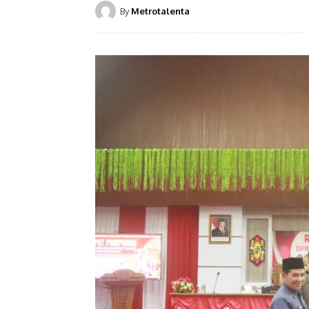
By
Metrotalenta