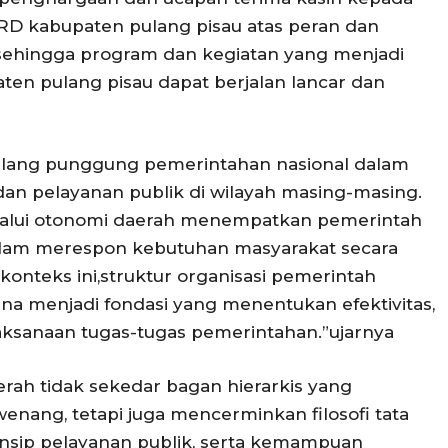
RD kabupaten pulang pisau atas peran dan
i sehingga program dan kegiatan yang menjadi
en pulang pisau dapat berjalan lancar dan
lang punggung pemerintahan nasional dalam
n pelayanan publik di wilayah masing-masing.
elalui otonomi daerah menempatkan pemerintah
alam merespon kebutuhan masyarakat secara
 konteks ini,struktur organisasi pemerintah
ena menjadi fondasi yang menentukan efektivitas,
pelaksanaan tugas-tugas pemerintahan.”ujarnya
erah tidak sekedar bagan hierarkis yang
nang, tetapi juga mencerminkan filosofi tata
insip pelayanan publik, serta kemampuan