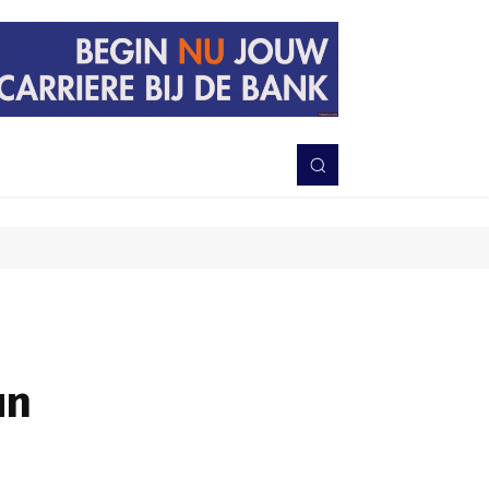
PERISTIWA
BERITA
DAERAH
TNI-POLRI
MORE
un