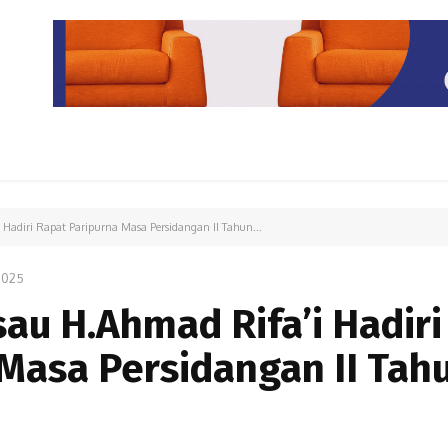
PARIWISATA
LIPUTAN KHUSUS
PARIWARA
OPINI
 Hadiri Rapat Paripurna Masa Persidangan II Tahun...
2025
sau H.Ahmad Rifa’i Hadiri
Masa Persidangan II Tah