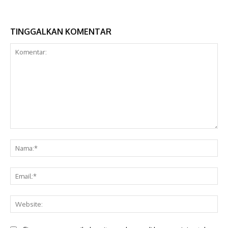
TINGGALKAN KOMENTAR
Komentar:
Na
Ema
Web