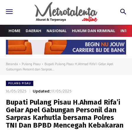
HOME
DAERAH
NASIONAL
HUKUM DAN KRIMINAL
INTE
Beranda
Pulang Pisau
Bupati Pulang Pisau H.Ahmad Rifa'i Gelar Apel
Gabungan Personil dan Sarpras...
PULANG PISAU
16/05/2025
Updated:
17/05/2025
Bupati Pulang Pisau H.Ahmad Rifa’i
Gelar Apel Gabungan Personil dan
Sarpras Karhutla bersama Polres
TNI Dan BPBD Mencegah Kebakaran