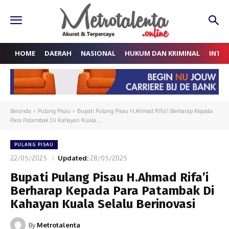
HOME
DAERAH
NASIONAL
HUKUM DAN KRIMINAL
INTE
Beranda
Pulang Pisau
Bupati Pulang Pisau H.Ahmad Rifa'i Berharap Kepada
Para Patambak Di Kahayan Kuala...
PULANG PISAU
22/05/2025
Updated:
28/05/2025
Bupati Pulang Pisau H.Ahmad Rifa’i
Berharap Kepada Para Patambak Di
Kahayan Kuala Selalu Berinovasi
By
Metrotalenta