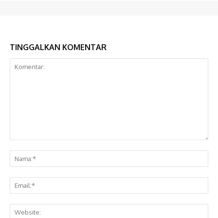
TINGGALKAN KOMENTAR
Komentar:
Na
Ema
Web