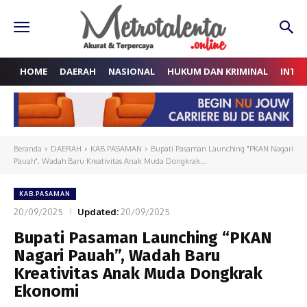
HOME
DAERAH
NASIONAL
HUKUM DAN KRIMINAL
INTE
Beranda
DAERAH
KAB.PASAMAN
Bupati Pasaman Launching "PKAN Nagari
Pauah", Wadah Baru Kreativitas Anak Muda Dongkrak...
KAB.PASAMAN
20/09/2025
Updated:
20/09/2025
Bupati Pasaman Launching “PKAN
Nagari Pauah”, Wadah Baru
Kreativitas Anak Muda Dongkrak
Ekonomi