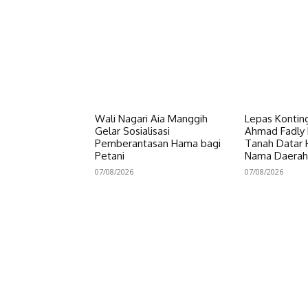
Wali Nagari Aia Manggih
Lepas Konting
Gelar Sosialisasi
Ahmad Fadly 
Pemberantasan Hama bagi
Tanah Datar
Petani
Nama Daerah
07/08/2026
07/08/2026