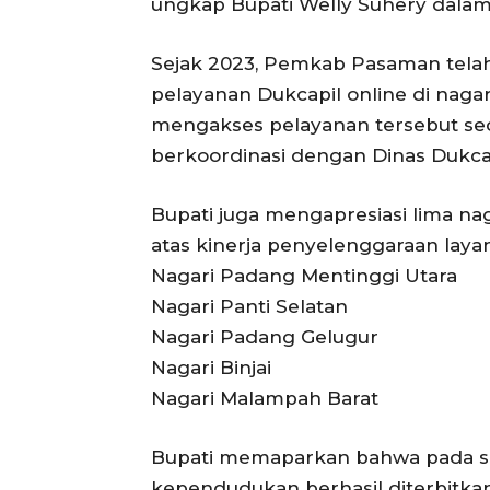
ungkap Bupati Welly Suhery dala
Sejak 2023, Pemkab Pasaman tela
pelayanan Dukcapil online di nagari
mengakses pelayanan tersebut seca
berkoordinasi dengan Dinas Dukcap
Bupati juga mengapresiasi lima n
atas kinerja penyelenggaraan layan
Nagari Padang Mentinggi Utara
Nagari Panti Selatan
Nagari Padang Gelugur
Nagari Binjai
Nagari Malampah Barat
Bupati memaparkan bahwa pada se
kependudukan berhasil diterbitka