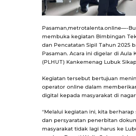
Pasaman,metrotalenta.online—-Bup
membuka kegiatan Bimbingan Tekn
dan Pencatatan Sipil Tahun 2025 b
Pasaman. Acara ini digelar di Aul
(PLHUT) Kankemenag Lubuk Sikapi
Kegiatan tersebut bertujuan men
operator online dalam memberika
digital kepada masyarakat di naga
“Melalui kegiatan ini, kita berha
dan persyaratan penerbitan doku
masyarakat tidak lagi harus ke L