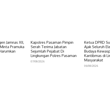
en Jamnas XII,
Kapolres Pasaman Pimpin
Ketua DPRD Su
Minta Pramuka
Serah Terima Jabatan
Ajak Seluruh E
 Harumkan
Sejumlah Pejabat Di
Budaya Kewas
Lingkungan Polres Pasaman
Kantibmas di L
Masyarakat
07/08/2026
06/08/2026