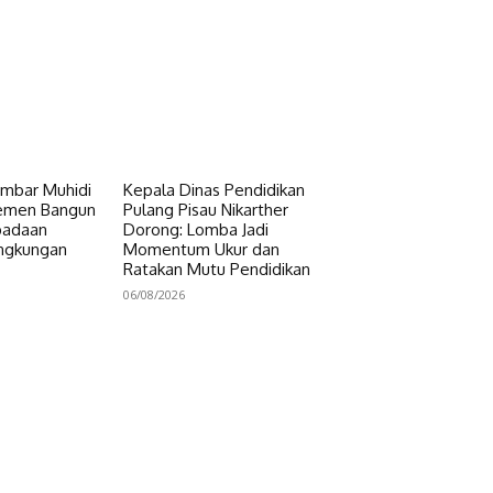
mbar Muhidi
Kepala Dinas Pendidikan
lemen Bangun
Pulang Pisau Nikarther
padaan
Dorong: Lomba Jadi
ingkungan
Momentum Ukur dan
Ratakan Mutu Pendidikan
06/08/2026