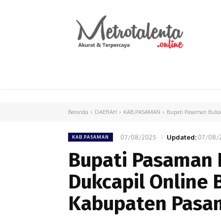
HOME
PARLEMEN
INTERNASIONAL
Beranda
DAERAH
KAB.PASAMAN
Bupati Pasaman Buka 
07/08/2025
Updated:
07/08/
KAB.PASAMAN
Bupati Pasaman 
Dukcapil Online 
Kabupaten Pasa