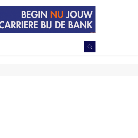
PERISTIWA
BERITA
DAERAH
TNI-POLRI
MORE