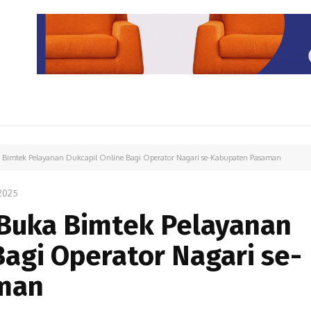
PARIWISATA
LIPUTAN KHUSUS
PARIWARA
OPINI
Bimtek Pelayanan Dukcapil Online Bagi Operator Nagari se-Kabupaten Pasaman
2025
Buka Bimtek Pelayanan
Bagi Operator Nagari se-
man