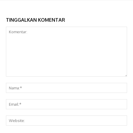
TINGGALKAN KOMENTAR
Komentar:
Na
Ema
Web