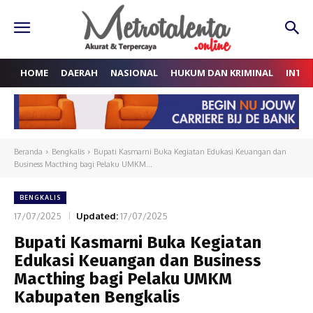
HOME
DAERAH
NASIONAL
HUKUM DAN KRIMINAL
INTE
Beranda
Bengkalis
Bupati Kasmarni Buka Kegiatan Edukasi Keuangan dan
Business Macthing bagi Pelaku UMKM...
BENGKALIS
17/07/2025
Updated:
17/07/2025
Bupati Kasmarni Buka Kegiatan
Edukasi Keuangan dan Business
Macthing bagi Pelaku UMKM
Kabupaten Bengkalis