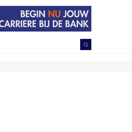
PERISTIWA
BERITA
DAERAH
TNI-POLRI
MORE