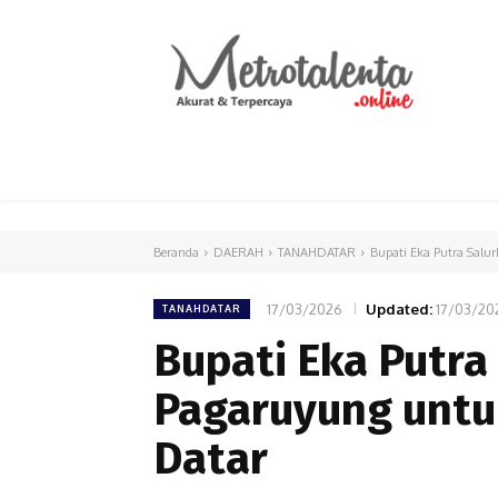
HOME
PARLEMEN
INTERNASIONAL
Beranda
DAERAH
TANAHDATAR
Bupati Eka Putra Sal
17/03/2026
Updated:
17/03/20
TANAHDATAR
Bupati Eka Putra
Pagaruyung untu
Datar