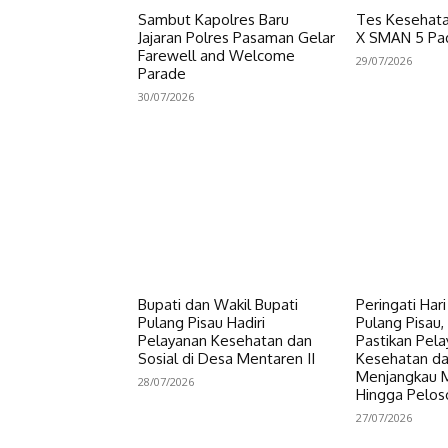
Sambut Kapolres Baru
Tes Kesehata
Jajaran Polres Pasaman Gelar
X SMAN 5 Pa
Farewell and Welcome
29/07/2026
Parade
30/07/2026
Bupati dan Wakil Bupati
Peringati Har
Pulang Pisau Hadiri
Pulang Pisau, 
Pelayanan Kesehatan dan
Pastikan Pel
Sosial di Desa Mentaren II
Kesehatan da
Menjangkau 
28/07/2026
Hingga Pelos
27/07/2026