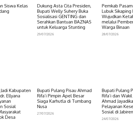
n Siswa Kelas
Dukung Asta Cita Presiden,
Pemkab Pasama
dang
Bupati Welly Suhery Buka
Lubuk Sikaping 
Sosialisasi GENTING dan
Wujudkan Keta
Serahkan Bantuan BAZNAS
melalui Pembe
untuk Keluarga Stunting
Warga Binaan
29/07/2026
28/07/2026
i Jadi Kabupaten
Bupati Pulang Pisau Ahmad
Bupati Pulang 
dr. Ellyana
Rifa’i Pimpin Apel Besar
Rifa’i dan Wakil
ayanan
Siaga Karhutla di Tumbang
Ahmad Jayadikar
n Sosial
Nusa
Pelayanan Kes
Masyarakat
Sosial di Jabire
27/07/2026
ok Desa
24/07/2026