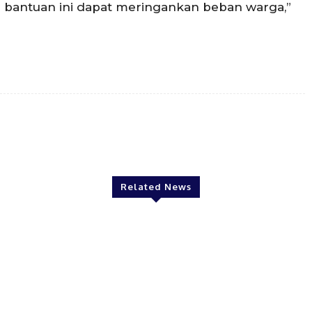
 bantuan ini dapat meringankan beban warga,”
Twitter
Pinterest
WhatsApp
Related News