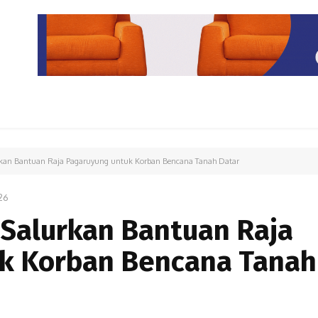
PARIWISATA
LIPUTAN KHUSUS
PARIWARA
OPINI
urkan Bantuan Raja Pagaruyung untuk Korban Bencana Tanah Datar
26
 Salurkan Bantuan Raja
k Korban Bencana Tanah