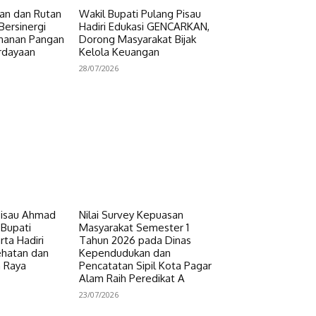
n dan Rutan
Wakil Bupati Pulang Pisau
Bersinergi
Hadiri Edukasi GENCARKAN,
hanan Pangan
Dorong Masyarakat Bijak
rdayaan
Kelola Keuangan
28/07/2026
Pisau Ahmad
Nilai Survey Kepuasan
 Bupati
Masyarakat Semester 1
ta Hadiri
Tahun 2026 pada Dinas
ehatan dan
Kependudukan dan
n Raya
Pencatatan Sipil Kota Pagar
Alam Raih Peredikat A
23/07/2026