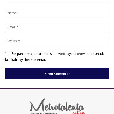
Komentar:
Na
Ema
Web
Simpan nama, email, dan situs web saya di browser ini untuk
lain kali saya berkomentar.