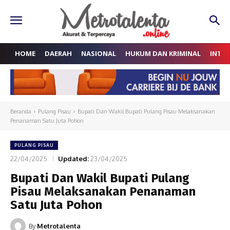
HOME
DAERAH
NASIONAL
HUKUM DAN KRIMINAL
INTE
Beranda
Pulang Pisau
Bupati Dan Wakil Bupati Pulang Pisau Melaksanakan
Penanaman Satu Juta Pohon
PULANG PISAU
22/04/2025
Updated:
23/04/2025
Bupati Dan Wakil Bupati Pulang
Pisau Melaksanakan Penanaman
Satu Juta Pohon
By
Metrotalenta