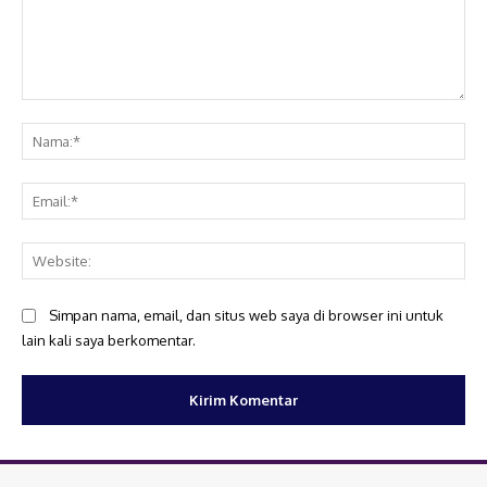
Komentar:
Na
Ema
Web
Simpan nama, email, dan situs web saya di browser ini untuk
lain kali saya berkomentar.