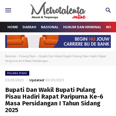
HOME
DAERAH
NASIONAL
HUKUM DAN KRIMINAL
INTE
Beranda
Pulang Pisau
Bupati Dan Wakil Bupati Pulang Pisau Hadiri Rapat
Paripurna Ke-6 Masa Persidangan...
PULANG PISAU
03/03/2025
Updated:
03/03/2025
Bupati Dan Wakil Bupati Pulang
Pisau Hadiri Rapat Paripurna Ke-6
Masa Persidangan I Tahun Sidang
2025