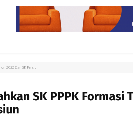
PARIWISATA
LIPUTAN KHUSUS
PARIWARA
OPINI
ahun 2022 Dan SK Pensiun
rahkan SK PPPK Formasi 
siun