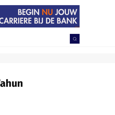
PERISTIWA
BERITA
DAERAH
TNI-POLRI
MORE
Tahun
Bagikan