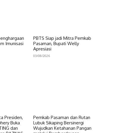
Penghargaan
PBTS Siap jadi Mitra Pemkab
am Imunisasi
Pasaman, Bupati Welly
Apresiasi
03/08/2026
a Presiden,
Pemkab Pasaman dan Rutan
uhery Buka
Lubuk Sikaping Bersinergi
NTING dan
Wujudkan Ketahanan Pangan