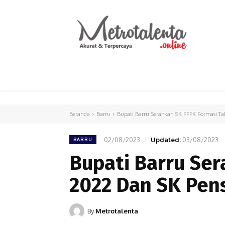
HOME
PARLEMEN
INTERNASIONAL
Beranda
Barru
Bupati Barru Serahkan SK PPPK Formasi T
02/08/2023
Updated:
03/08/2023
BARRU
Bupati Barru Se
2022 Dan SK Pen
By
Metrotalenta