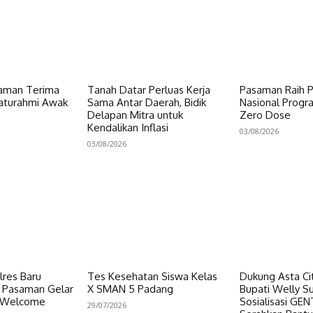
aman Terima
Tanah Datar Perluas Kerja
Pasaman Raih 
laturahmi Awak
Sama Antar Daerah, Bidik
Nasional Progr
Delapan Mitra untuk
Zero Dose
Kendalikan Inflasi
03/08/2026
03/08/2026
res Baru
Tes Kesehatan Siswa Kelas
Dukung Asta Cit
s Pasaman Gelar
X SMAN 5 Padang
Bupati Welly S
d Welcome
Sosialisasi GE
29/07/2026