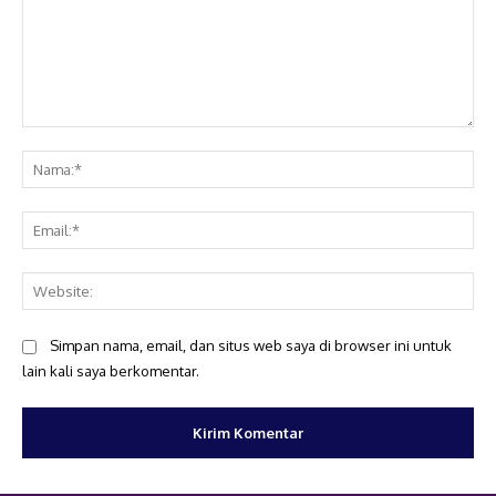
Komentar:
Na
Ema
Web
Simpan nama, email, dan situs web saya di browser ini untuk
lain kali saya berkomentar.