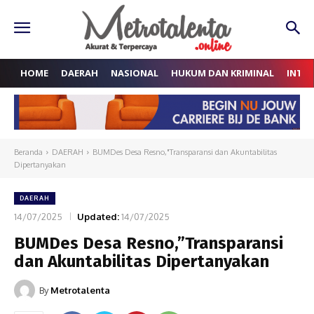
HOME
DAERAH
NASIONAL
HUKUM DAN KRIMINAL
INTE
Beranda
DAERAH
BUMDes Desa Resno,"Transparansi dan Akuntabilitas
Dipertanyakan
DAERAH
14/07/2025
Updated:
14/07/2025
BUMDes Desa Resno,”Transparansi
dan Akuntabilitas Dipertanyakan
By
Metrotalenta