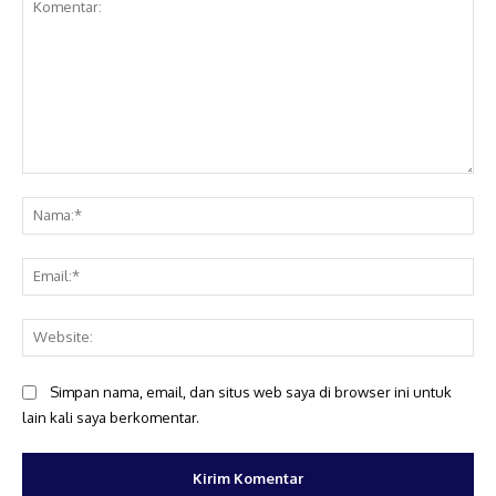
Komentar:
Na
Ema
Web
Simpan nama, email, dan situs web saya di browser ini untuk
lain kali saya berkomentar.