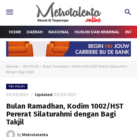
HOME
DAERAH
NASIONAL
HUKUM DAN KRIMINAL
INTE
Beranda
TNI-POLRI
Bulan Ramadhan, Kodim 1002/HST Pererat Silaturahmi
dengan Bagi Takjil
TNI-POLRI
05/03/2025
Updated:
05/03/2025
Bulan Ramadhan, Kodim 1002/HST
Pererat Silaturahmi dengan Bagi
Takjil
By
Metrotalenta