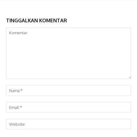
TINGGALKAN KOMENTAR
Komentar:
Na
Ema
Web