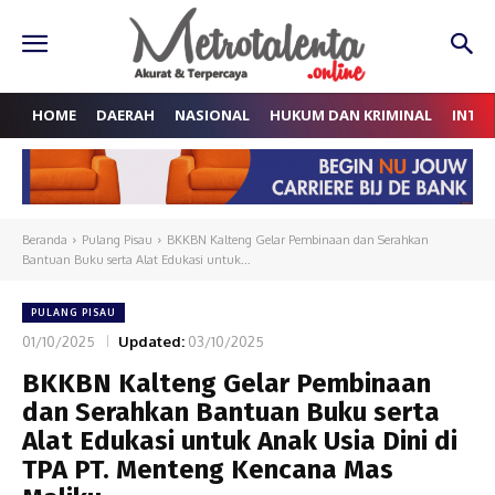
HOME
DAERAH
NASIONAL
HUKUM DAN KRIMINAL
INTE
Beranda
Pulang Pisau
BKKBN Kalteng Gelar Pembinaan dan Serahkan
Bantuan Buku serta Alat Edukasi untuk...
PULANG PISAU
01/10/2025
Updated:
03/10/2025
BKKBN Kalteng Gelar Pembinaan
dan Serahkan Bantuan Buku serta
Alat Edukasi untuk Anak Usia Dini di
TPA PT. Menteng Kencana Mas