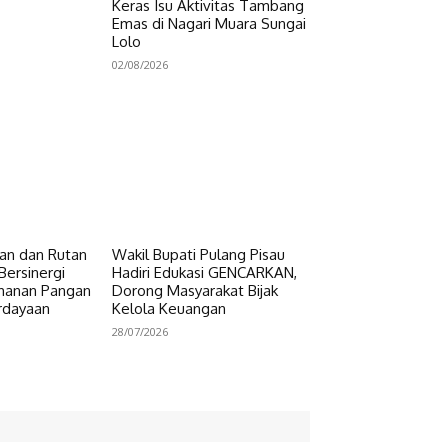
Keras Isu Aktivitas Tambang
Emas di Nagari Muara Sungai
Lolo
02/08/2026
n dan Rutan
Wakil Bupati Pulang Pisau
Bersinergi
Hadiri Edukasi GENCARKAN,
hanan Pangan
Dorong Masyarakat Bijak
rdayaan
Kelola Keuangan
28/07/2026