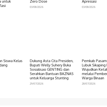
a untuk
Zero Dose
Apresiasi
lasi
03/08/2026
03/08/2026
n Siswa Kelas
Dukung Asta Cita Presiden,
Pemkab Pasama
dang
Bupati Welly Suhery Buka
Lubuk Sikaping 
Sosialisasi GENTING dan
Wujudkan Keta
Serahkan Bantuan BAZNAS
melalui Pembe
untuk Keluarga Stunting
Warga Binaan
29/07/2026
28/07/2026