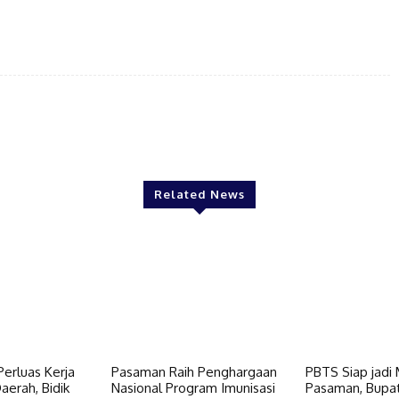
Twitter
Pinterest
WhatsApp
Related News
erluas Kerja
Pasaman Raih Penghargaan
PBTS Siap jadi
erah, Bidik
Nasional Program Imunisasi
Pasaman, Bupat