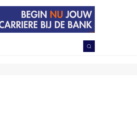
PERISTIWA
BERITA
DAERAH
TNI-POLRI
MORE
Bagikan