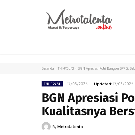
HOME
PARLEMEN
INTERNASIONAL
Beranda
TNI-POLRI
BGN Apresiasi Polri Bangun SPPG, Seb
17/03/2025
Updated:
17/03/2025
TNI-POLRI
BGN Apresiasi Po
Kualitasnya Bers
By
Metrotalenta