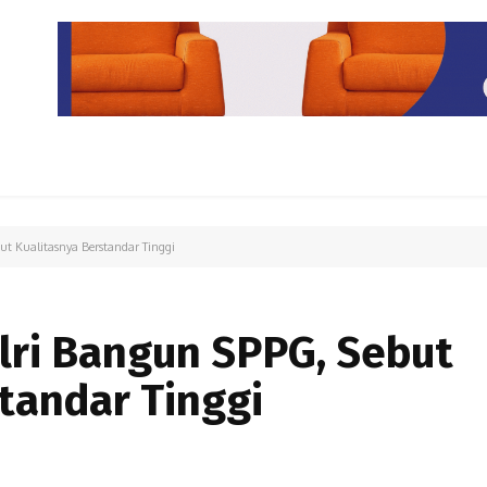
PARIWISATA
LIPUTAN KHUSUS
PARIWARA
OPINI
ut Kualitasnya Berstandar Tinggi
lri Bangun SPPG, Sebut
tandar Tinggi