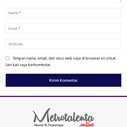
Komentar:
Na
Ema
Web
Simpan nama, email, dan situs web saya di browser ini untuk
lain kali saya berkomentar.