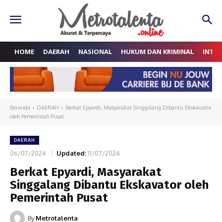
HOME
DAERAH
NASIONAL
HUKUM DAN KRIMINAL
INTE
Beranda
DAERAH
Berkat Epyardi, Masyarakat Singgalang Dibantu Ekskavator
oleh Pemerintah Pusat
DAERAH
06/07/2024
Updated:
11/07/2024
Berkat Epyardi, Masyarakat
Singgalang Dibantu Ekskavator oleh
Pemerintah Pusat
By
Metrotalenta