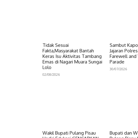
Tidak Sesuai
Sambut Kapol
Fakta,Masyarakat Bantah
Jajaran Polre
Keras Isu Aktivitas Tambang
Farewell an
Emas di Nagari Muara Sungai
Parade
Lolo
30/07/2026
02/08/2026
Wakil Bupati Pulang Pisau
Bupati dan Wa