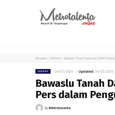
HOME
PARLEMEN
INTERNASIONAL
Beranda
DAERAH
Bawaslu Tanah Datar dan KWRI Diskusi
04/02/2026
Updated:
04/02/2026
DAERAH
Bawaslu Tanah D
Pers dalam Peng
By
Metrotalenta