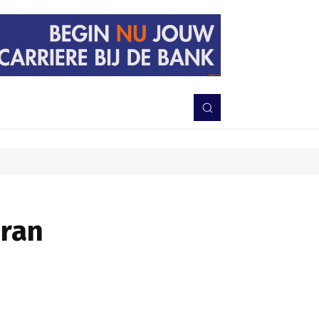
PERISTIWA
BERITA
DAERAH
TNI-POLRI
MORE
eran
Bagikan