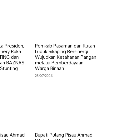
a Presiden,
Pemkab Pasaman dan Rutan
uhery Buka
Lubuk Sikaping Bersinergi
NTING dan
Wujudkan Ketahanan Pangan
uan BAZNAS
melalui Pemberdayaan
 Stunting
Warga Binaan
28/07/2026
Pisau Ahmad
Bupati Pulang Pisau Ahmad