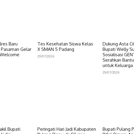
res Baru
Tes Kesehatan Siswa Kelas
Dukung Asta Cit
s Pasaman Gelar
X SMAN 5 Padang
Bupati Welly S
d Welcome
Sosialisasi GE
29/07/2026
Serahkan Bant
untuk Keluarga
29/07/2026
kil Bupati
Peringati Hari Jadi Kabupaten
Bupati Pulang 