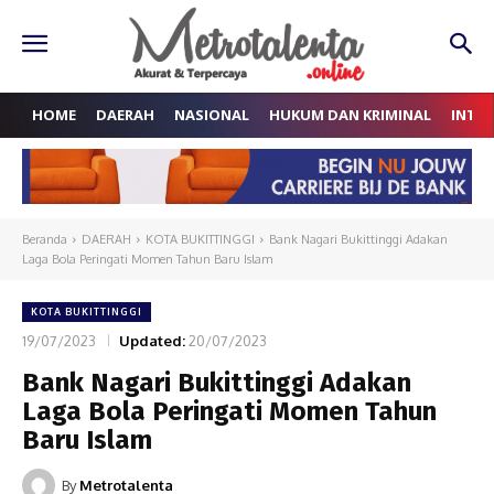
HOME
DAERAH
NASIONAL
HUKUM DAN KRIMINAL
INTE
Beranda
DAERAH
KOTA BUKITTINGGI
Bank Nagari Bukittinggi Adakan
Laga Bola Peringati Momen Tahun Baru Islam
KOTA BUKITTINGGI
19/07/2023
Updated:
20/07/2023
Bank Nagari Bukittinggi Adakan
Laga Bola Peringati Momen Tahun
Baru Islam
By
Metrotalenta