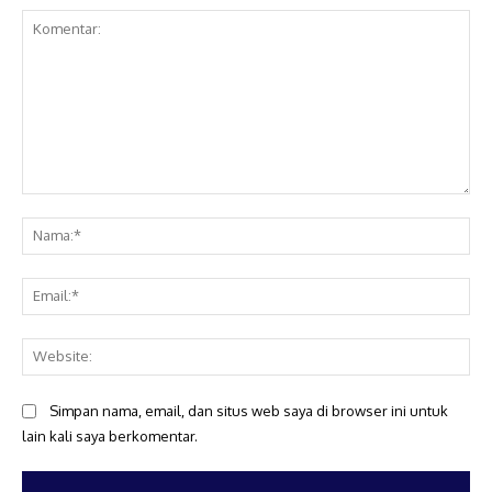
Komentar:
Na
Ema
Web
Simpan nama, email, dan situs web saya di browser ini untuk
lain kali saya berkomentar.