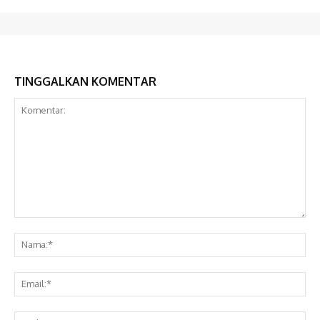
TINGGALKAN KOMENTAR
Komentar:
Na
Ema
Web