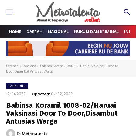
HOME
DAERAH
NASIONAL
HUKUM DAN KRIMINAL
INTE
Beranda
Tabalong
Babinsa Koramil 1008-02/Haruai Vaksinasi Door To
Door,Disambut Antusias Warga
TABALONG
19/01/2022
Updated:
07/02/2022
Babinsa Koramil 1008-02/Haruai
Vaksinasi Door To Door,Disambut
Antusias Warga
By
Metrotalenta