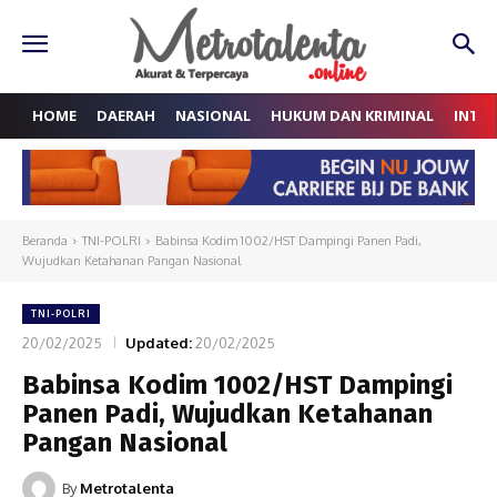
HOME
DAERAH
NASIONAL
HUKUM DAN KRIMINAL
INTE
Beranda
TNI-POLRI
Babinsa Kodim 1002/HST Dampingi Panen Padi,
Wujudkan Ketahanan Pangan Nasional
TNI-POLRI
20/02/2025
Updated:
20/02/2025
Babinsa Kodim 1002/HST Dampingi
Panen Padi, Wujudkan Ketahanan
Pangan Nasional
By
Metrotalenta