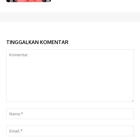
TINGGALKAN KOMENTAR
Komentar:
Na
Ema