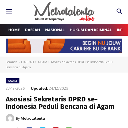
HOME
DAERAH
NASIONAL
HUKUM DAN KRIMINAL
INTE
Beranda
DAERAH
AGAM
Asosiasi Sekretaris DPRD se-Indonesia Peduli
Bencana di Agam
AGAM
23/12/2025
Updated:
24/12/2025
Asosiasi Sekretaris DPRD se-
Indonesia Peduli Bencana di Agam
By
Metrotalenta