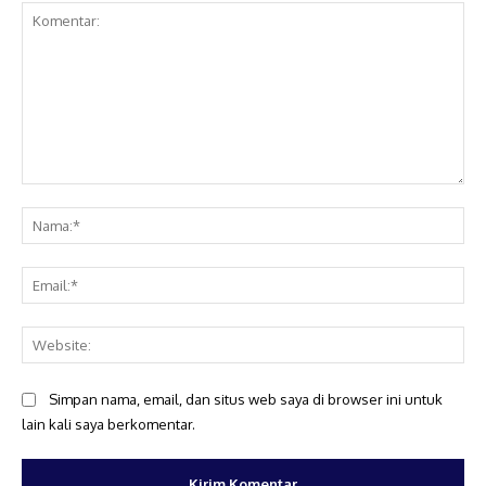
Komentar:
Na
Ema
Web
Simpan nama, email, dan situs web saya di browser ini untuk
lain kali saya berkomentar.