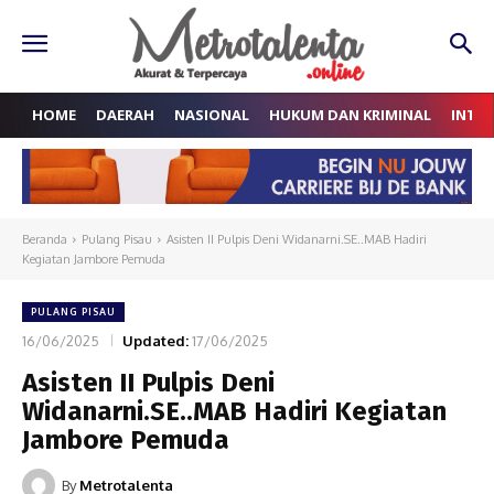
HOME
DAERAH
NASIONAL
HUKUM DAN KRIMINAL
INTE
Beranda
Pulang Pisau
Asisten II Pulpis Deni Widanarni.SE..MAB Hadiri
Kegiatan Jambore Pemuda
PULANG PISAU
16/06/2025
Updated:
17/06/2025
Asisten II Pulpis Deni
Widanarni.SE..MAB Hadiri Kegiatan
Jambore Pemuda
By
Metrotalenta