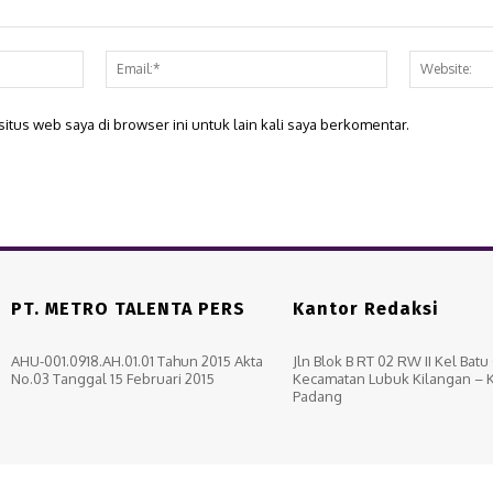
Nama:*
Email:*
itus web saya di browser ini untuk lain kali saya berkomentar.
PT. METRO TALENTA PERS
Kantor Redaksi
AHU-001.0918.AH.01.01 Tahun 2015 Akta
Jln Blok B RT 02 RW II Kel Bat
No.03 Tanggal 15 Februari 2015
Kecamatan Lubuk Kilangan – 
Padang
Box Redaksi
Pedoma