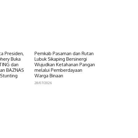
a Presiden,
Pemkab Pasaman dan Rutan
uhery Buka
Lubuk Sikaping Bersinergi
NTING dan
Wujudkan Ketahanan Pangan
uan BAZNAS
melalui Pemberdayaan
 Stunting
Warga Binaan
28/07/2026