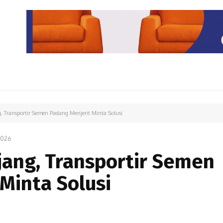
PARIWISATA
LIPUTAN KHUSUS
PARIWARA
OPINI
 Transportir Semen Padang Menjerit Minta Solusi
2026
jang, Transportir Semen
Minta Solusi