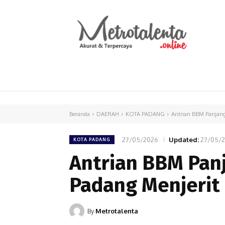
HOME
PARLEMEN
INTERNASIONAL
Beranda
DAERAH
KOTA PADANG
Antrian BBM Panjang,
27/05/2026
Updated:
27/05/
KOTA PADANG
Antrian BBM Pan
Padang Menjerit 
By
Metrotalenta