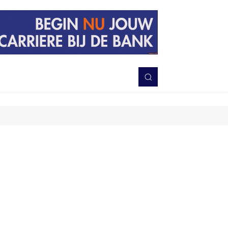
PERISTIWA
BERITA
DAERAH
TNI-POLRI
MORE
Bagikan