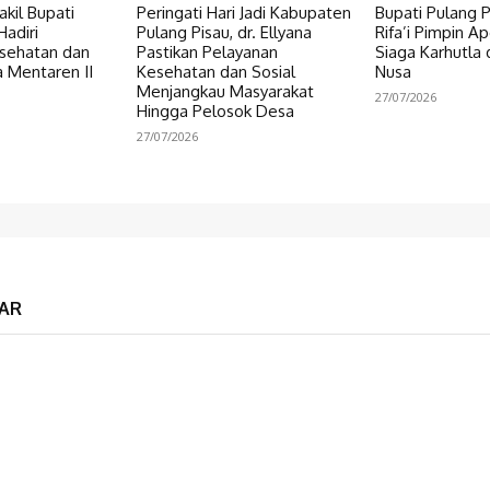
kil Bupati
Peringati Hari Jadi Kabupaten
Bupati Pulang 
Hadiri
Pulang Pisau, dr. Ellyana
Rifa’i Pimpin A
sehatan dan
Pastikan Pelayanan
Siaga Karhutla
a Mentaren II
Kesehatan dan Sosial
Nusa
Menjangkau Masyarakat
27/07/2026
Hingga Pelosok Desa
27/07/2026
AR