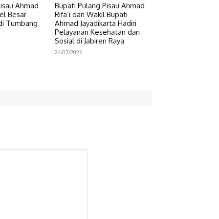
Pisau Ahmad
Bupati Pulang Pisau Ahmad
pel Besar
Rifa’i dan Wakil Bupati
 di Tumbang
Ahmad Jayadikarta Hadiri
Pelayanan Kesehatan dan
Sosial di Jabiren Raya
24/07/2026