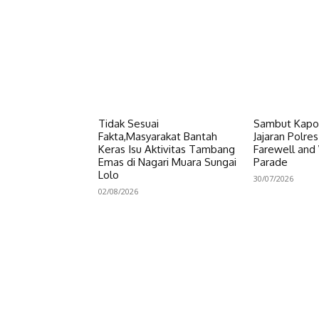
Tidak Sesuai
Sambut Kapol
Fakta,Masyarakat Bantah
Jajaran Polre
Keras Isu Aktivitas Tambang
Farewell an
Emas di Nagari Muara Sungai
Parade
Lolo
30/07/2026
02/08/2026