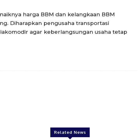
ibat naiknya harga BBM dan kelangkaan BBM
ng. Diharapkan pengusaha transportasi
diakomodir agar keberlangsungan usaha tetap
Twitter
Pinterest
WhatsApp
Related News