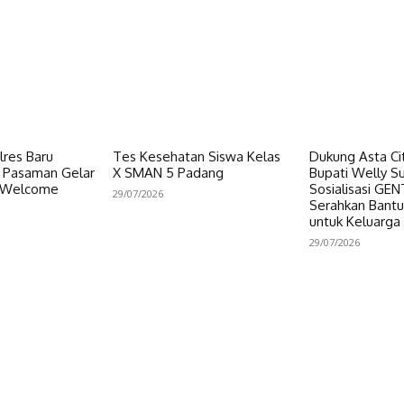
res Baru
Tes Kesehatan Siswa Kelas
Dukung Asta Cit
s Pasaman Gelar
X SMAN 5 Padang
Bupati Welly S
d Welcome
Sosialisasi GE
29/07/2026
Serahkan Bant
untuk Keluarga
29/07/2026