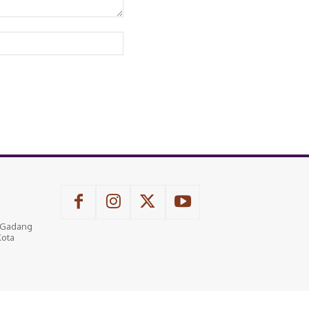
Website:
u Gadang
Kota
n Media Siber
Kode Etik Internal Perusahaan Pers