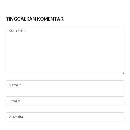
TINGGALKAN KOMENTAR
Komentar:
Na
Ema
Web