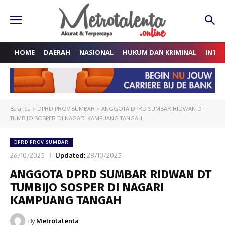
HOME
DAERAH
NASIONAL
HUKUM DAN KRIMINAL
INTE
Beranda
DPRD PROV SUMBAR
ANGGOTA DPRD SUMBAR RIDWAN DT
TUMBIJO SOSPER DI NAGARI KAMPUANG TANGAH
DPRD PROV SUMBAR
26/10/2025
Updated:
28/10/2025
ANGGOTA DPRD SUMBAR RIDWAN DT
TUMBIJO SOSPER DI NAGARI
KAMPUANG TANGAH
By
Metrotalenta