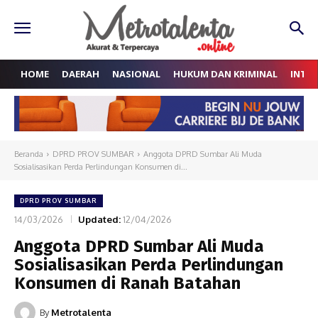
HOME
DAERAH
NASIONAL
HUKUM DAN KRIMINAL
INTE
Beranda
DPRD PROV SUMBAR
Anggota DPRD Sumbar Ali Muda
Sosialisasikan Perda Perlindungan Konsumen di...
DPRD PROV SUMBAR
14/03/2026
Updated:
12/04/2026
Anggota DPRD Sumbar Ali Muda
Sosialisasikan Perda Perlindungan
Konsumen di Ranah Batahan
By
Metrotalenta