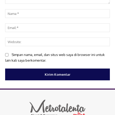
Komentar:
Na
Ema
Web
Simpan nama, email, dan situs web saya di browser ini untuk
lain kali saya berkomentar.