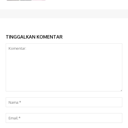
TINGGALKAN KOMENTAR
Komentar:
Na
Ema