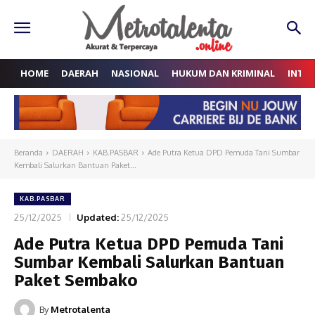
HOME
DAERAH
NASIONAL
HUKUM DAN KRIMINAL
INTE
Beranda
DAERAH
KAB.PASBAR
Ade Putra Ketua DPD Pemuda Tani Sumbar
Kembali Salurkan Bantuan Paket...
KAB.PASBAR
25/12/2025
Updated:
25/12/2025
Ade Putra Ketua DPD Pemuda Tani
Sumbar Kembali Salurkan Bantuan
Paket Sembako
By
Metrotalenta