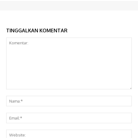
TINGGALKAN KOMENTAR
Komentar:
Na
Ema
Web