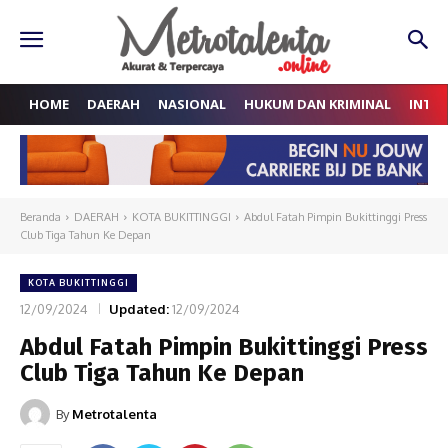
HOME
DAERAH
NASIONAL
HUKUM DAN KRIMINAL
INTE
Beranda
DAERAH
KOTA BUKITTINGGI
Abdul Fatah Pimpin Bukittinggi Press
Club Tiga Tahun Ke Depan
KOTA BUKITTINGGI
12/09/2024
Updated:
12/09/2024
Abdul Fatah Pimpin Bukittinggi Press
Club Tiga Tahun Ke Depan
By
Metrotalenta