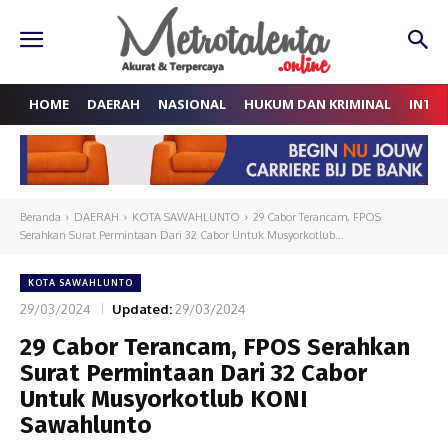
HOME
DAERAH
NASIONAL
HUKUM DAN KRIMINAL
INTE
Beranda
DAERAH
KOTA SAWAHLUNTO
29 Cabor Terancam, FPOS
Serahkan Surat Permintaan Dari 32 Cabor Untuk Musyorkotlub...
KOTA SAWAHLUNTO
29/03/2024
Updated:
29/03/2024
29 Cabor Terancam, FPOS Serahkan
Surat Permintaan Dari 32 Cabor
Untuk Musyorkotlub KONI
Sawahlunto