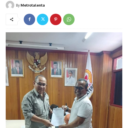
By
Metrotalenta