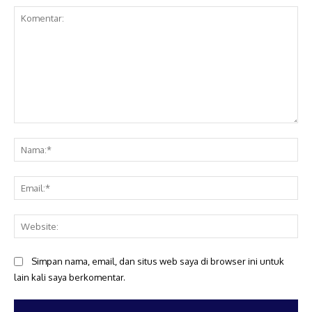
Komentar:
Na
Ema
Web
Simpan nama, email, dan situs web saya di browser ini untuk
lain kali saya berkomentar.