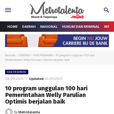
HOME
DAERAH
NASIONAL
HUKUM DAN KRIMINAL
INTE
Beranda
DAERAH
KAB.PASAMAN
10 program unggulan 100 hari
Pemerintahan Welly Parulian Optimis berjalan baik
KAB.PASAMAN
08/09/2025
Updated:
10/09/2025
10 program unggulan 100 hari
Pemerintahan Welly Parulian
Optimis berjalan baik
By
Metrotalenta