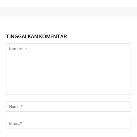
TINGGALKAN KOMENTAR
Komentar:
Na
Ema