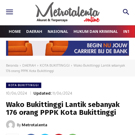
HOME
DAERAH
NASIONAL
HUKUM DAN KRIMINAL
INTE
Beranda
DAERAH
KOTA BUKITTINGGI
Wako Bukittinggi Lantik sebanyak
176 orang PPPK Kota Bukittinggi
KOTA BUKITTINGGI
10/06/2024
Updated:
11/06/2024
Wako Bukittinggi Lantik sebanyak
176 orang PPPK Kota Bukittinggi
By
Metrotalenta