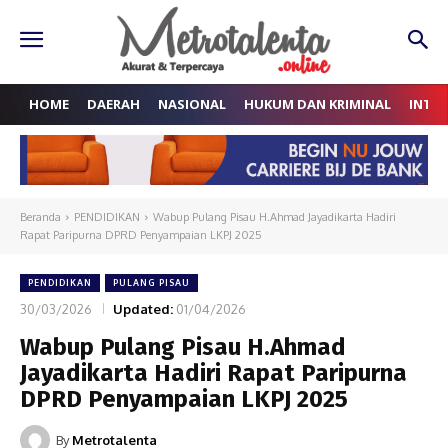
HOME
DAERAH
NASIONAL
HUKUM DAN KRIMINAL
INTE
Beranda
PENDIDIKAN
Wabup Pulang Pisau H.Ahmad Jayadikarta Hadiri
Rapat Paripurna DPRD Penyampaian LKPJ 2025
PENDIDIKAN
PULANG PISAU
30/03/2026
Updated:
01/04/2026
Wabup Pulang Pisau H.Ahmad
Jayadikarta Hadiri Rapat Paripurna
DPRD Penyampaian LKPJ 2025
By
Metrotalenta