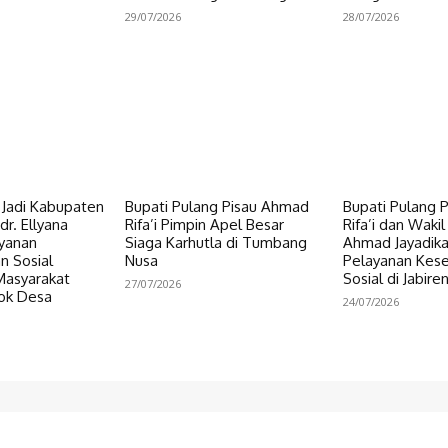
29/07/2026
28/07/2026
i Jadi Kabupaten
Bupati Pulang Pisau Ahmad
Bupati Pulang 
dr. Ellyana
Rifa’i Pimpin Apel Besar
Rifa’i dan Wakil
ayanan
Siaga Karhutla di Tumbang
Ahmad Jayadikar
n Sosial
Nusa
Pelayanan Kes
Masyarakat
Sosial di Jabire
27/07/2026
ok Desa
24/07/2026