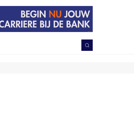
PERISTIWA
BERITA
DAERAH
TNI-POLRI
MORE
Bagikan