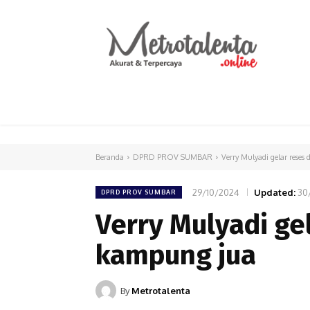
HOME
PARLEMEN
INTERNASIONAL
Beranda
DPRD PROV SUMBAR
Verry Mulyadi gelar reses
29/10/2024
Updated:
30
DPRD PROV SUMBAR
Verry Mulyadi ge
kampung jua
By
Metrotalenta