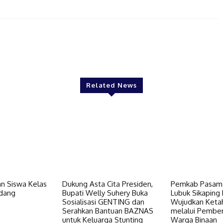
Twitter
Pinterest
WhatsApp
Related News
n Siswa Kelas
Dukung Asta Cita Presiden,
Pemkab Pasama
dang
Bupati Welly Suhery Buka
Lubuk Sikaping 
Sosialisasi GENTING dan
Wujudkan Keta
Serahkan Bantuan BAZNAS
melalui Pembe
untuk Keluarga Stunting
Warga Binaan