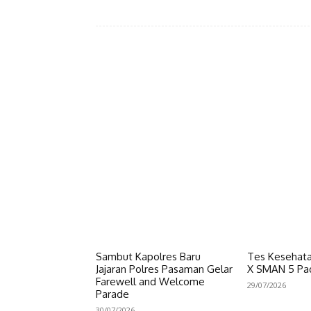
Facebook
Bagikan
Sambut Kapolres Baru
Tes Kesehata
Jajaran Polres Pasaman Gelar
X SMAN 5 Pa
Farewell and Welcome
29/07/2026
Parade
30/07/2026