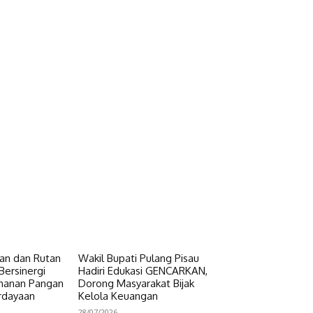
n dan Rutan
Wakil Bupati Pulang Pisau
Bersinergi
Hadiri Edukasi GENCARKAN,
hanan Pangan
Dorong Masyarakat Bijak
rdayaan
Kelola Keuangan
28/07/2026