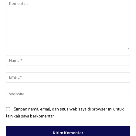
Komentar:
Na
Ema
Web
Simpan nama, email, dan situs web saya di browser ini untuk
lain kali saya berkomentar.