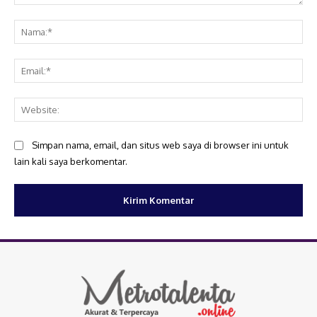
Komentar:
Na
Ema
Web
Simpan nama, email, dan situs web saya di browser ini untuk
lain kali saya berkomentar.