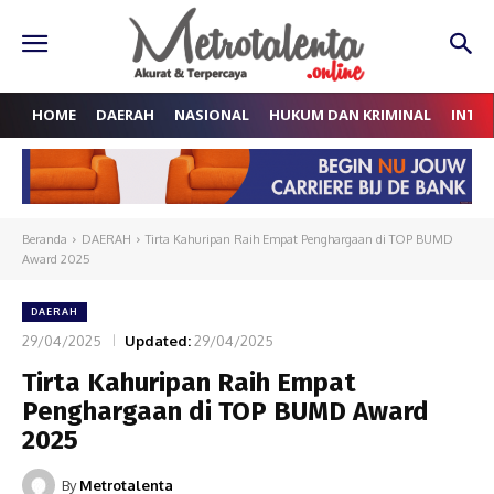
HOME
DAERAH
NASIONAL
HUKUM DAN KRIMINAL
INTE
Beranda
DAERAH
Tirta Kahuripan Raih Empat Penghargaan di TOP BUMD
Award 2025
DAERAH
29/04/2025
Updated:
29/04/2025
Tirta Kahuripan Raih Empat
Penghargaan di TOP BUMD Award
2025
By
Metrotalenta