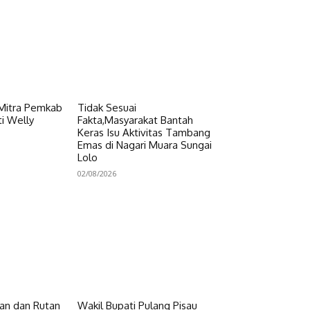
 Mitra Pemkab
Tidak Sesuai
i Welly
Fakta,Masyarakat Bantah
Keras Isu Aktivitas Tambang
Emas di Nagari Muara Sungai
Lolo
02/08/2026
n dan Rutan
Wakil Bupati Pulang Pisau