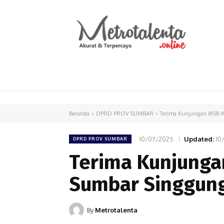
HOME
PARLEMEN
INTERNASIONAL
Beranda
DPRD PROV SUMBAR
Terima Kunjungan IKSB 
10/07/2025
Updated:
10
DPRD PROV SUMBAR
Terima Kunjunga
Sumbar Singgun
By
Metrotalenta