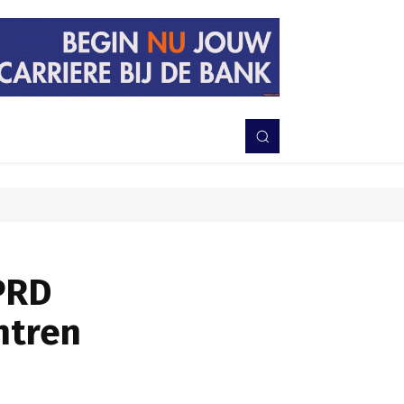
PERISTIWA
BERITA
DAERAH
TNI-POLRI
MORE
PRD
ntren
Bagikan