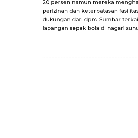
20 persen namun mereka menghada
perizinan dan keterbatasan fasilit
dukungan dari dprd Sumbar terka
lapangan sepak bola di nagari sunua
Facebook
Bagikan