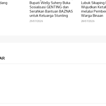
dang
Bupati Welly Suhery Buka
Lubuk Sikaping 
Sosialisasi GENTING dan
Wujudkan Keta
Serahkan Bantuan BAZNAS
melalui Pembe
untuk Keluarga Stunting
Warga Binaan
29/07/2026
28/07/2026
AR