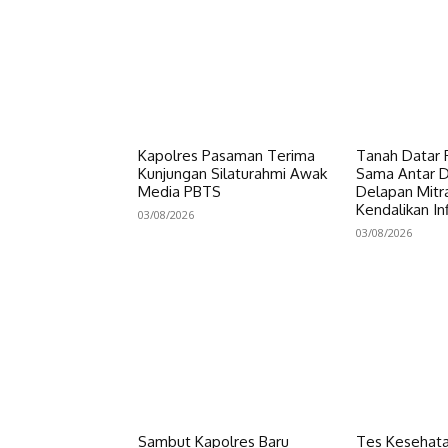
Kapolres Pasaman Terima
Tanah Datar P
Kunjungan Silaturahmi Awak
Sama Antar Da
Media PBTS
Delapan Mitr
Kendalikan Inf
03/08/2026
03/08/2026
Sambut Kapolres Baru
Tes Kesehata