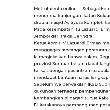
Metrotalenta.online—-Sebagai ket
menerima kunjungan Ikatan Keluarg
di aula masjid As Syura komplek k
Pada kesempatan itu Lazuardi Er
Jempol dari fraksi Gerindra .
Ketua komisi V Lazuardi Erman m
menggagas rancangan peraturan da
Ia menjelaskan bahwa dalam. Regula
provinsi Sumbar belum dapat lang
terkait dengan pesantren itu ada
mendapat bantuan harus lengkap p
Sebelumnya perwakilan IKSB Sup
dukungan terhadap pembangunan 
kembangkan di nagari sunua kabu
Di katakannya pembangunan pesant