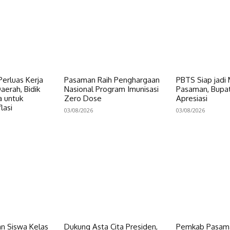
erluas Kerja
Pasaman Raih Penghargaan
PBTS Siap jadi
erah, Bidik
Nasional Program Imunisasi
Pasaman, Bupat
a untuk
Zero Dose
Apresiasi
lasi
03/08/2026
03/08/2026
n Siswa Kelas
Dukung Asta Cita Presiden,
Pemkab Pasama