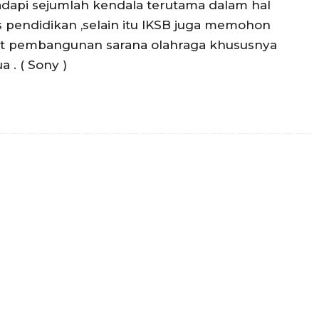
pi sejumlah kendala terutama dalam hal
as pendidikan ,selain itu IKSB juga memohon
it pembangunan sarana olahraga khususnya
 . ( Sony )
Twitter
Pinterest
WhatsApp