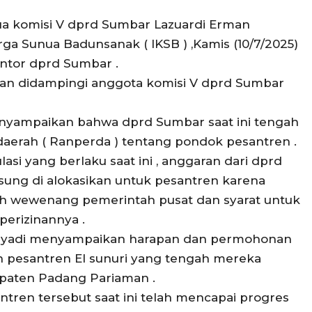
ua komisi V dprd Sumbar Lazuardi Erman
a Sunua Badunsanak ( IKSB ) ,Kamis (10/7/2025)
antor dprd Sumbar .
man didampingi anggota komisi V dprd Sumbar
enyampaikan bahwa dprd Sumbar saat ini tengah
erah ( Ranperda ) tentang pondok pesantren .
si yang berlaku saat ini , anggaran dari dprd
sung di alokasikan untuk pesantren karena
lah wewenang pemerintah pusat dan syarat untuk
erizinannya .
riyadi menyampaikan harapan dan permohonan
pesantren El sunuri yang tengah mereka
paten Padang Pariaman .
ren tersebut saat ini telah mencapai progres