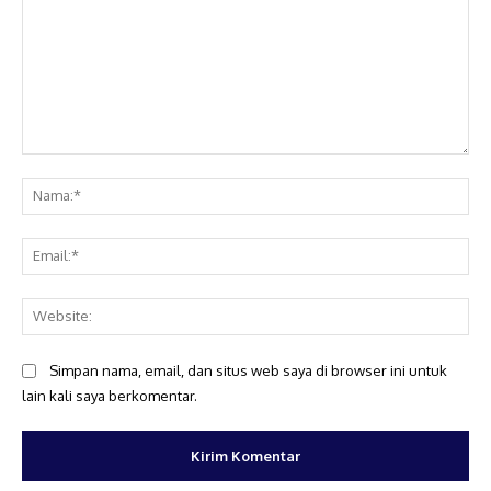
Komentar:
Na
Ema
Web
Simpan nama, email, dan situs web saya di browser ini untuk
lain kali saya berkomentar.