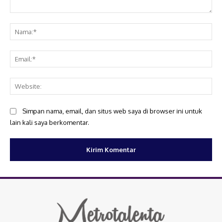
Komentar:
Na
Ema
Web
Simpan nama, email, dan situs web saya di browser ini untuk
lain kali saya berkomentar.