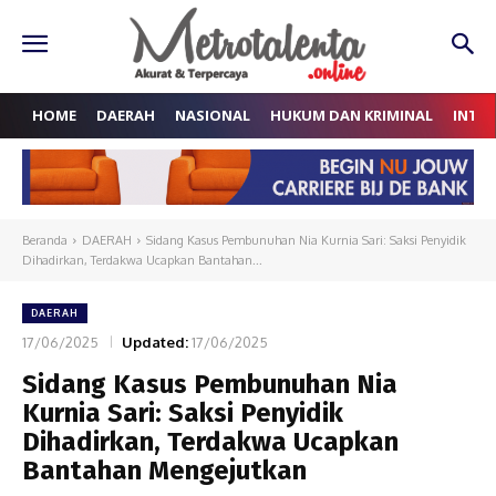
HOME
DAERAH
NASIONAL
HUKUM DAN KRIMINAL
INTE
Beranda
DAERAH
Sidang Kasus Pembunuhan Nia Kurnia Sari: Saksi Penyidik
Dihadirkan, Terdakwa Ucapkan Bantahan...
DAERAH
17/06/2025
Updated:
17/06/2025
Sidang Kasus Pembunuhan Nia
Kurnia Sari: Saksi Penyidik
Dihadirkan, Terdakwa Ucapkan
Bantahan Mengejutkan