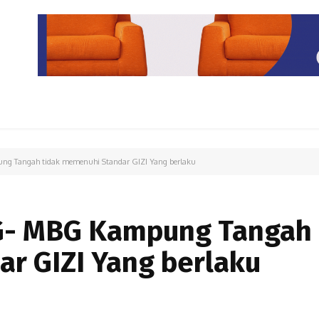
PARIWISATA
LIPUTAN KHUSUS
PARIWARA
OPINI
ng Tangah tidak memenuhi Standar GIZI Yang berlaku
G- MBG Kampung Tangah 
r GIZI Yang berlaku