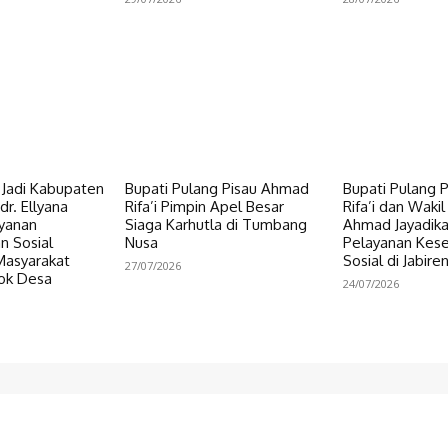
i Jadi Kabupaten
Bupati Pulang Pisau Ahmad
Bupati Pulang 
dr. Ellyana
Rifa’i Pimpin Apel Besar
Rifa’i dan Wakil
ayanan
Siaga Karhutla di Tumbang
Ahmad Jayadikar
n Sosial
Nusa
Pelayanan Kes
Masyarakat
Sosial di Jabire
27/07/2026
ok Desa
24/07/2026