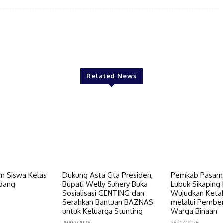
Twitter
Pinterest
WhatsApp
Related News
n Siswa Kelas
Dukung Asta Cita Presiden,
Pemkab Pasama
dang
Bupati Welly Suhery Buka
Lubuk Sikaping 
Sosialisasi GENTING dan
Wujudkan Keta
Serahkan Bantuan BAZNAS
melalui Pembe
untuk Keluarga Stunting
Warga Binaan
29/07/2026
28/07/2026