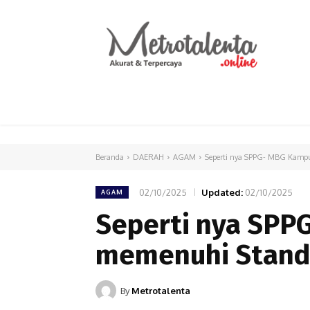
HOME
PARLEMEN
INTERNASIONAL
Beranda
DAERAH
AGAM
Seperti nya SPPG- MBG Kampu
02/10/2025
Updated:
02/10/2025
AGAM
Seperti nya SPP
memenuhi Standa
By
Metrotalenta