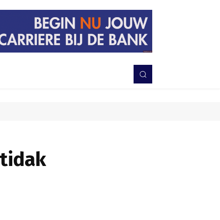
PERISTIWA
BERITA
DAERAH
TNI-POLRI
MORE
tidak
Bagikan