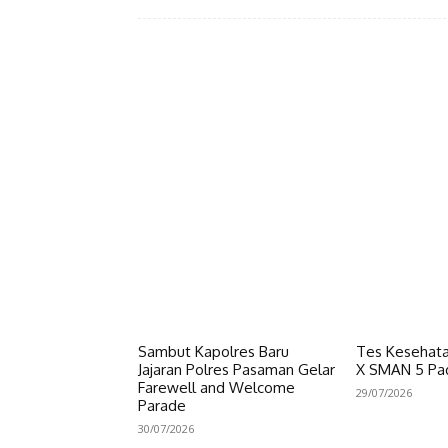
Facebook
Bagikan
Sambut Kapolres Baru
Tes Kesehata
Jajaran Polres Pasaman Gelar
X SMAN 5 Pa
Farewell and Welcome
29/07/2026
Parade
30/07/2026