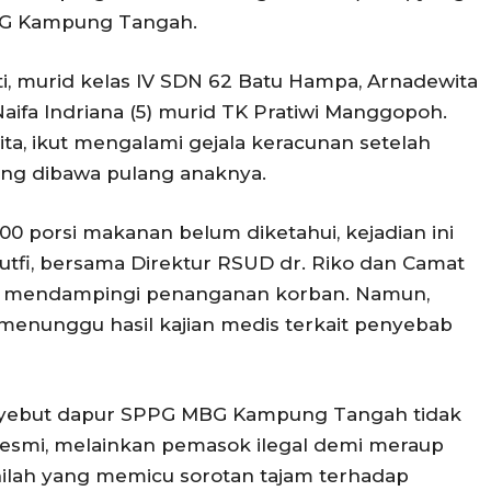
BG Kampung Tangah.
ti, murid kelas IV SDN 62 Batu Hampa, Arnadewita
aifa Indriana (5) murid TK Pratiwi Manggopoh.
ita, ikut mengalami gejala keracunan setelah
ng dibawa pulang anaknya.
600 porsi makanan belum diketahui, kejadian ini
tfi, bersama Direktur RSUD dr. Riko dan Camat
ut mendampingi penanganan korban. Namun,
enunggu hasil kajian medis terkait penyebab
enyebut dapur SPPG MBG Kampung Tangah tidak
esmi, melainkan pemasok ilegal demi meraup
nilah yang memicu sorotan tajam terhadap