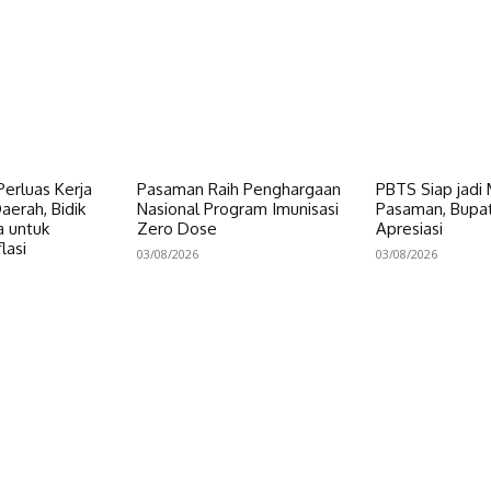
erluas Kerja
Pasaman Raih Penghargaan
PBTS Siap jadi
erah, Bidik
Nasional Program Imunisasi
Pasaman, Bupat
a untuk
Zero Dose
Apresiasi
lasi
03/08/2026
03/08/2026