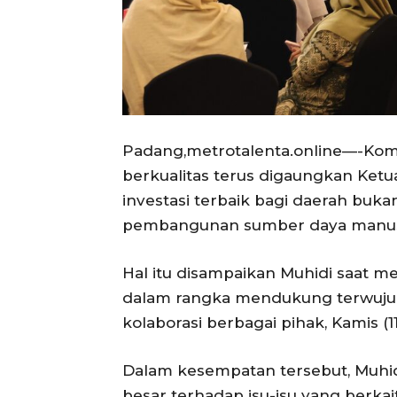
Padang,metrotalenta.online—-Ko
berkualitas terus digaungkan Ketu
investasi terbaik bagi daerah buka
pembangunan sumber daya manusia
Hal itu disampaikan Muhidi saat m
dalam rangka mendukung terwujud
kolaborasi berbagai pihak, Kamis (1
Dalam kesempatan tersebut, Muhi
besar terhadap isu-isu yang berka