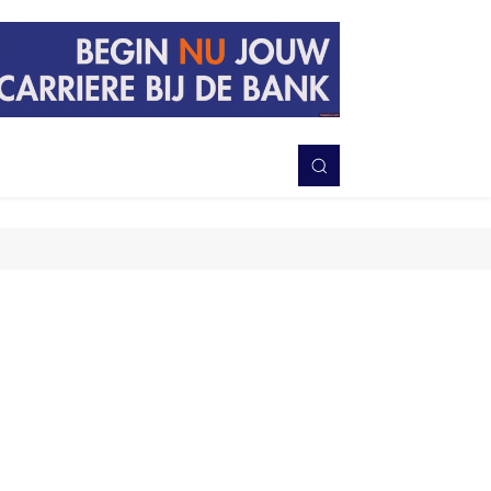
PERISTIWA
BERITA
DAERAH
TNI-POLRI
MORE