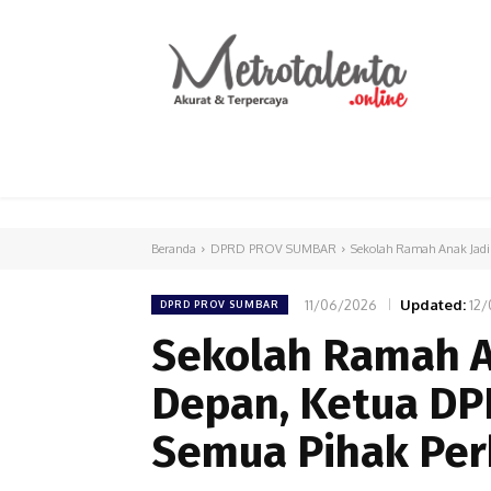
HOME
PARLEMEN
INTERNASIONAL
Beranda
DPRD PROV SUMBAR
Sekolah Ramah Anak Jadi
11/06/2026
Updated:
12
DPRD PROV SUMBAR
Sekolah Ramah A
Depan, Ketua DP
Semua Pihak Per