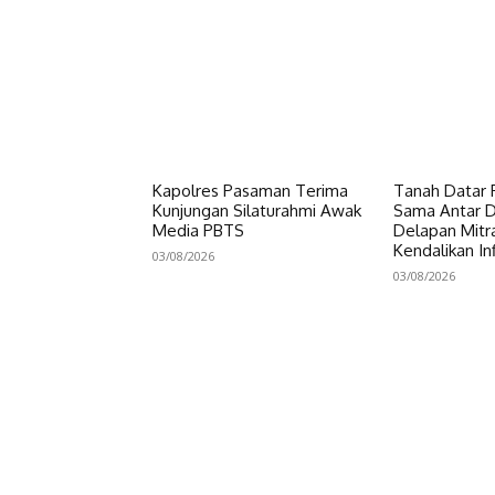
Kapolres Pasaman Terima
Tanah Datar P
Kunjungan Silaturahmi Awak
Sama Antar Da
Media PBTS
Delapan Mitr
Kendalikan Inf
03/08/2026
03/08/2026