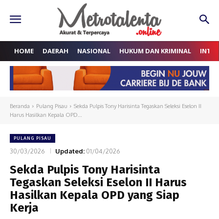
HOME
DAERAH
NASIONAL
HUKUM DAN KRIMINAL
INTE
Beranda
Pulang Pisau
Sekda Pulpis Tony Harisinta Tegaskan Seleksi Eselon II
Harus Hasilkan Kepala OPD...
PULANG PISAU
30/03/2026
Updated:
01/04/2026
Sekda Pulpis Tony Harisinta
Tegaskan Seleksi Eselon II Harus
Hasilkan Kepala OPD yang Siap
Kerja